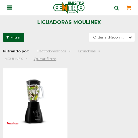

LICUADORAS MOULINEX
Recomendados
Filtrando por:
Electrodomésticos
Licuadoras
Quitar filtros
MOULINEX