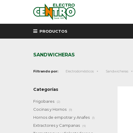
PRODUCTOS
SANDWICHERAS
Filtrando por:
Electrodomésticos
Sandwicheras
Categorías
Frigobares
(2)
Cocinas y Hornos
(9)
Hornos de empotrar y Anafes
(1)
Extractores y Campanas
(4)