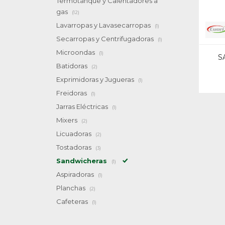
Termotanque y Calentadores a
gas
(12)
Lavarropas y Lavasecarropas
(1)
Secarropas y Centrifugadoras
(1)
Microondas
(1)
S
Batidoras
(2)
Exprimidoras y Jugueras
(1)
Freidoras
(1)
Jarras Eléctricas
(1)
Mixers
(2)
Licuadoras
(2)
Tostadoras
(3)
Sandwicheras
(1)
Aspiradoras
(1)
Planchas
(2)
Cafeteras
(1)