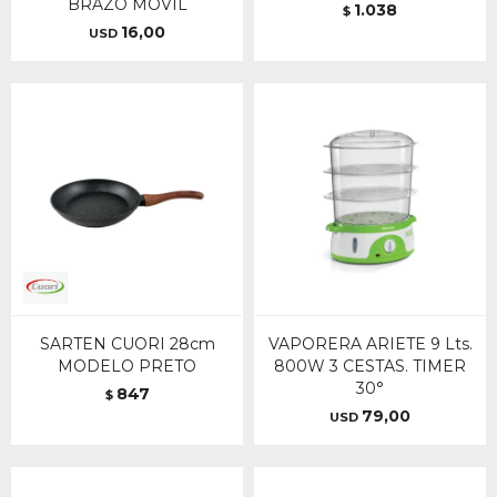
BRAZO MOVIL
1.038
$
16,00
USD
SARTEN CUORI 28cm
VAPORERA ARIETE 9 Lts.
MODELO PRETO
800W 3 CESTAS. TIMER
30°
847
$
79,00
USD