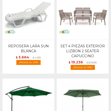
REPOSERA LARA SUN
SET 4 PIEZAS EXTERIOR
BLANCA
LIZBON 2 SEATER
CAPUCCINO
3.664
$
4.310
$
19.236
14
$
22.630
$
14