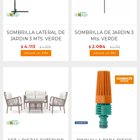
SOMBRILLA LATERAL DE
SOMBRILLA DE JARDIN 3
JARDIN 3 MTS. VERDE
Mts. VERDE
4.113
2.084
$
4.570
$
2.315
$
$
10
9