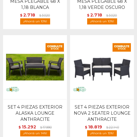
MESA PLEGABLE 68 X
MESA PLEGABLE 68 X
1,18 BLANCA
1,18 VERDE OSCURO
2.718
2.718
$
3.020
$
3.020
$
$
10
10
SET 4 PIEZAS EXTERIOR
SET 4 PIEZAS EXTERIOR
ALASKA LOUNGE
NOVA 2 SEATER LOUNGE
ANTHRACITE
ANTHRACITE
15.292
18.819
$
17.990
$
22.140
$
$
14
15