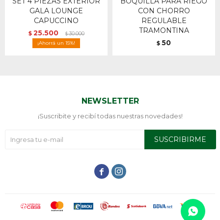
SET 4 PIEZAS EXTERIOR
BOQUILLA PARA RIEGO
GALA LOUNGE
CON CHORRO
CAPUCCINO
REGULABLE
TRAMONTINA
25.500
$
30.000
$
50
15
$
NEWSLETTER
¡Suscribite y recibí todas nuestras novedades!
SUSCRIBIRME

