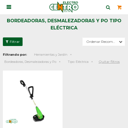

BORDEADORAS, DESMALEZADORAS Y PO TIPO
ELÉCTRICA
Recomendados
Filtrando por:
Herramientas y Jardín
Quitar filtros
Bordeadoras, Desmalezadoras y Po
Tipo:
Eléctrica