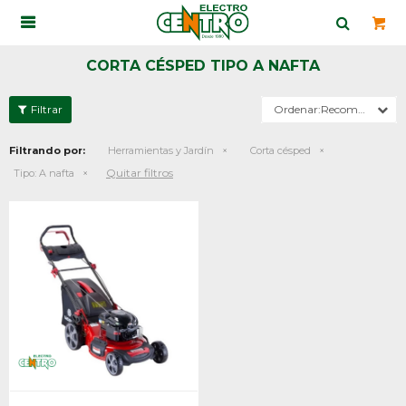

CORTA CÉSPED TIPO A NAFTA
Recomendados
Filtrando por:
Herramientas y Jardín
Corta césped
Quitar filtros
Tipo:
A nafta