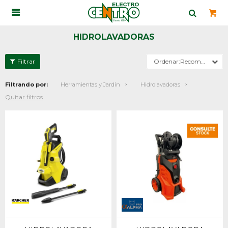

HIDROLAVADORAS
Recomendados
Filtrando por:
Herramientas y Jardín
Hidrolavadoras
Quitar filtros