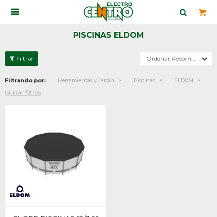

PISCINAS ELDOM
Recomendados
Filtrando por:
Herramientas y Jardín
Piscinas
ELDOM
Quitar filtros