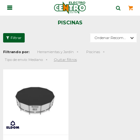

PISCINAS
Recomendados
Filtrando por:
Herramientas y Jardín
Piscinas
Quitar filtros
Tipo de envío:
Mediano