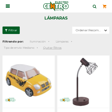

LÁMPARAS
Recomendados
Filtrando por:
Iluminación
Lámparas
Quitar filtros
Tipo de envío:
Mediano