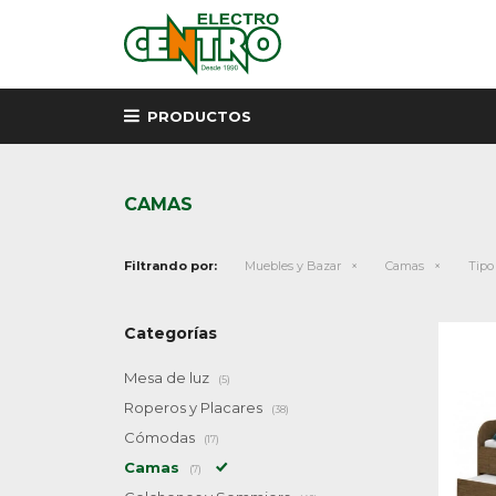
PRODUCTOS
CAMAS
Filtrando por:
Muebles y Bazar
Camas
Tipo
Categorías
Mesa de luz
(5)
Roperos y Placares
(38)
Cómodas
(17)
Camas
(7)