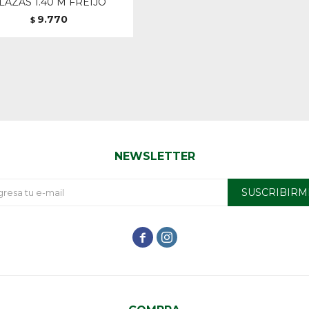
LAZAS 1.40 M FREIJO
9.770
$
NEWSLETTER
SUSCRIBIRM

