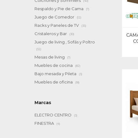
Colchones y Sommiers
(40)
Respaldo y Pie de Cama
(7)
Juego de Comedor
(12)
Racks y Paneles de TV
(35)
Cristaleros y Bar
(30)
CAMA
C
Juego de living , Sofás y Poltro
(32)
Mesas de living
(7)
Muebles de cocina
(82)
Bajo mesada y Pileta
(3)
Muebles de oficina
(18)
Marcas
ELECTRO CENTRO
(3)
FINESTRA
(4)