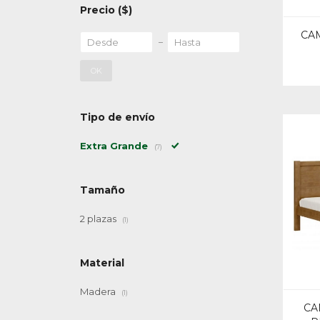
Precio
($)
CA
OK
Tipo de envío
Extra Grande
(7)
Tamaño
2 plazas
(1)
Material
Madera
(1)
CA