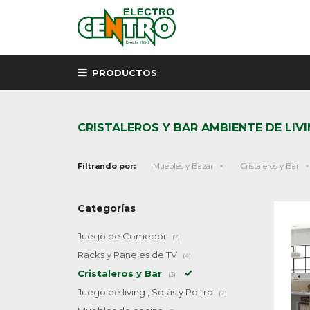
PRODUCTOS
CRISTALEROS Y BAR AMBIENTE DE LIV
Filtrando por:
Muebles y Bazar
Cristaleros y Bar
Categorías
Juego de Comedor
(7)
Racks y Paneles de TV
(4)
Cristaleros y Bar
(3)
Juego de living , Sofás y Poltro
(2)