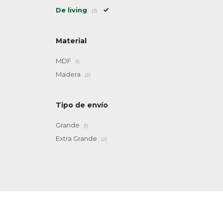
De living
(3)
Material
MDF
(1)
Madera
(2)
Tipo de envío
Grande
(1)
Extra Grande
(2)