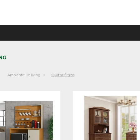
ING
Quitar filtros
Ambiente:
De living