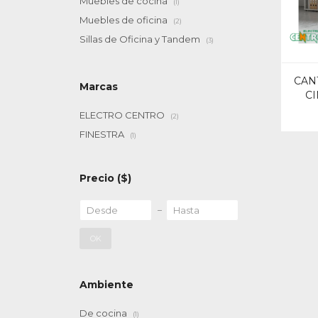
Muebles de cocina
(1)
Muebles de oficina
(2)
Sillas de Oficina y Tandem
(3)
CAN
Marcas
C
ELECTRO CENTRO
(2)
FINESTRA
(1)
Precio
($)
OK
Ambiente
De cocina
(1)