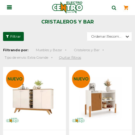

CRISTALEROS Y BAR
Recomendados
Filtrando por:
Muebles y Bazar
Cristaleros y Bar
Quitar filtros
Tipo de envío:
Extra Grande