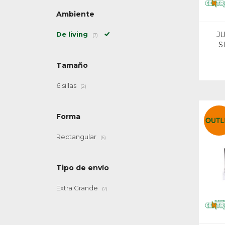
Ambiente
J
De living
(7)
S
Tamaño
6 sillas
(2)
Forma
Rectangular
(6)
Tipo de envío
Extra Grande
(7)