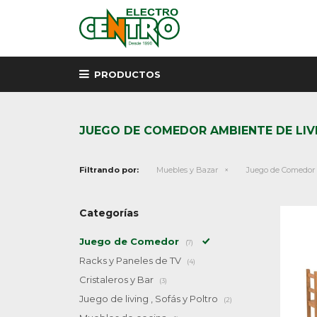
PRODUCTOS
JUEGO DE COMEDOR AMBIENTE DE LIV
Filtrando por:
Muebles y Bazar
Juego de Comedor
Categorías
Juego de Comedor
(7)
Racks y Paneles de TV
(4)
Cristaleros y Bar
(3)
Juego de living , Sofás y Poltro
(2)