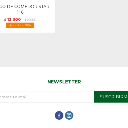
GO DE COMEDOR STAR
1+6
13.300
$
20.330
$
34
NEWSLETTER
SUSCRIBIRM

