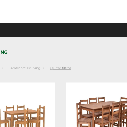
ING
Quitar filtros
Ambiente:
De living