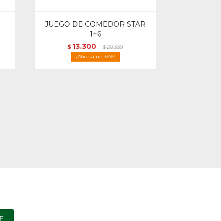
JUEGO DE COMEDOR STAR
1+6
13.300
$
20.330
$
34
E