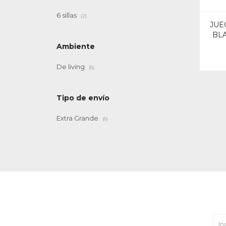
6 sillas
(2)
JUE
BL
Ambiente
De living
(6)
Tipo de envío
Extra Grande
(6)