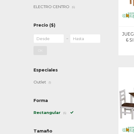
ELECTRO CENTRO
(6)
Precio
($)
JUEG
6 S
OK
Especiales
Outlet
(1)
Forma
Rectangular
(6)
Tamaño