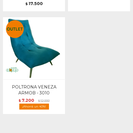
17.500
$
POLTRONA VENEZA
ARMOB - 3010
7.200
$
12.000
$
40