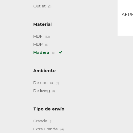
Outlet
(2)
AERE
Material
MDF
(32)
MDP
(5)
Madera
(5)
Ambiente
De cocina
(2)
De living
(1)
Tipo de envío
Grande
(1)
Extra Grande
(4)