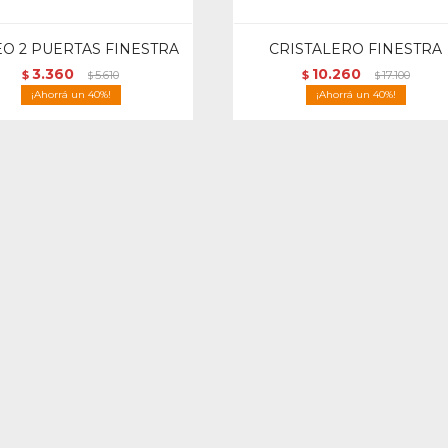
O 2 PUERTAS FINESTRA
CRISTALERO FINESTRA
3.360
10.260
$
5.610
$
17.100
$
$
40
40