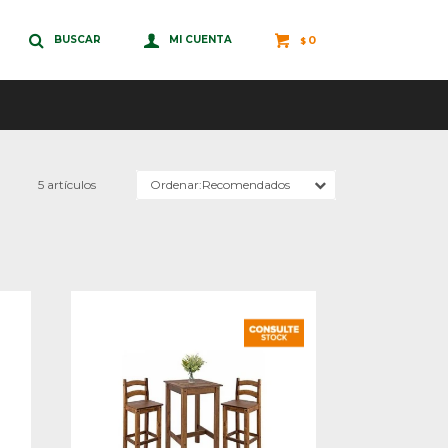
0
$
5 artículos
Recomendados