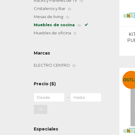
Racks y Paneles de TV
(4)
Cristaleros y Bar
(5)
Mesas de living
(2)
Muebles de cocina
(5)
Muebles de oficina
(1)
KI
PU
Marcas
ELECTRO CENTRO
(5)
Precio
($)
OK
Especiales