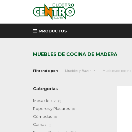
PRODUCTOS
MUEBLES DE COCINA DE MADERA
Filtrando por:
Muebles y Bazar
Muebles de cocina
Categorías
Mesa de luz
(3)
Roperos y Placares
(1)
Cómodas
(1)
Camas
(1)