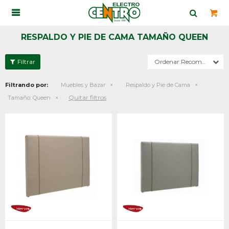

RESPALDO Y PIE DE CAMA TAMAÑO QUEEN
Recomendados
Filtrando por:
Muebles y Bazar
Respaldo y Pie de Cama
Quitar filtros
Tamaño:
Queen