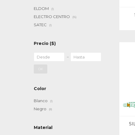
ELDOM
(1)
ELECTRO CENTRO
(16)
SATEC
(1)
Precio
($)
OK
Color
Blanco
(1)
Negro
(8)
SI
Material