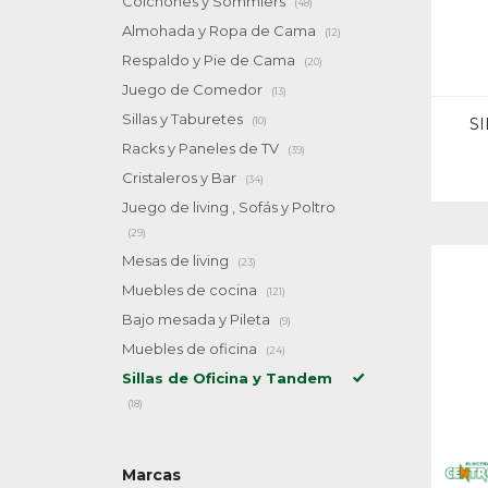
Colchones y Sommiers
(48)
Almohada y Ropa de Cama
(12)
Respaldo y Pie de Cama
(20)
Juego de Comedor
(13)
Sillas y Taburetes
(10)
S
Racks y Paneles de TV
(39)
Cristaleros y Bar
(34)
Juego de living , Sofás y Poltro
(29)
Mesas de living
(23)
Muebles de cocina
(121)
Bajo mesada y Pileta
(9)
Muebles de oficina
(24)
Sillas de Oficina y Tandem
(18)
Marcas