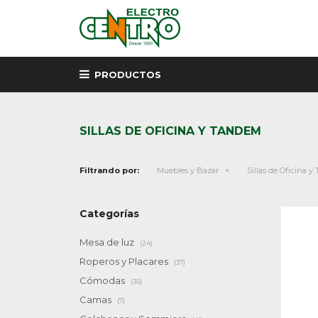
PRODUCTOS
SILLAS DE OFICINA Y TANDEM
Filtrando por:
Muebles y Bazar
Sillas de Oficina 
Categorías
Mesa de luz
(24)
Roperos y Placares
(37)
Cómodas
(35)
Camas
(7)