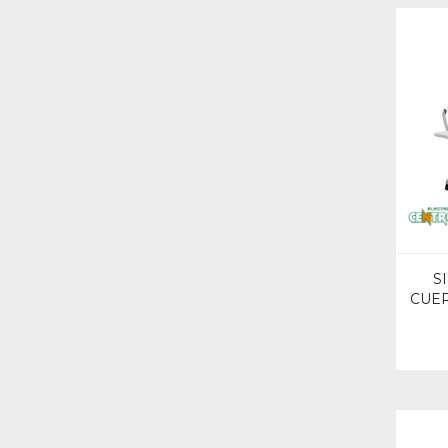
S
CUE