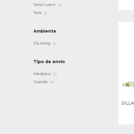
Simil cuero
(4)
Tela
(2)
Ambiente
De living
(3)
Tipo de envío
Mediano
(2)
Grande
(16)
SILL