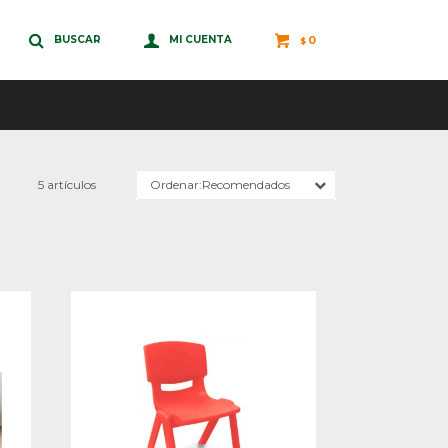
0
$
5 artículos
Recomendados