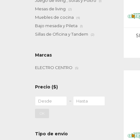
Juego de living , Sofás y Poltro
(1)
Mesas de living
(2)
Muebles de cocina
(4)
Bajo mesada y Pileta
(1)
Sillas de Oficina y Tandem
(2)
S
Marcas
ELECTRO CENTRO
(5)
Precio
($)
OK
Tipo de envío