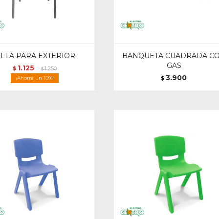
ILLA PARA EXTERIOR
BANQUETA CUADRADA C
GAS
1.125
$
1.250
$
3.900
10
$