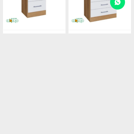
MESA DE LUZ 2 CAJONES
COMODA 5 CAJONES
NOGAL BLANCO
NOGAL/BLANCO
1.600
3.480
$
$