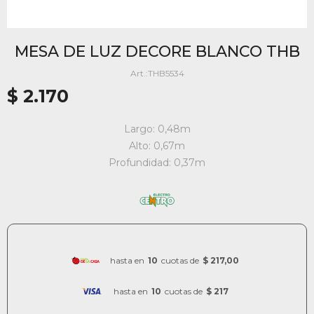
MESA DE LUZ DECORE BLANCO THB
THB5534
$
2.170
Largo: 0,48m
Alto: 0,67m
Profundidad: 0,37m
hasta en
10
cuotas de
$ 217,00
hasta en
10
cuotas de
$ 217