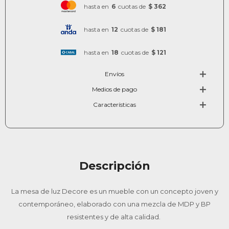
hasta en
6
cuotas de
$ 362
hasta en
12
cuotas de
$ 181
hasta en
18
cuotas de
$ 121
Envíos
Medios de pago
Características
Descripción
La mesa de luz Decore es un mueble con un concepto joven y
contemporáneo, elaborado con una mezcla de MDP y BP
resistentes y de alta calidad.