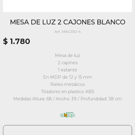
MESA DE LUZ 2 CAJONES BLANCO
MAC130-4
$
1.780
Mesa de luz
2 cajones
1 estante
En MDP de 12 y 15 mm
Rieles metalicos
Titadores en plastico ABS
Medidas Altura: 68 / Ancho: 39 / Profundidad: 38 cm