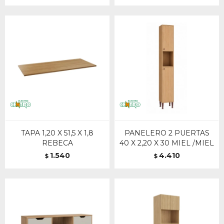
TAPA 1,20 X 51,5 X 1,8
PANELERO 2 PUERTAS
REBECA
40 X 2,20 X 30 MIEL /MIEL
1.540
4.410
$
$