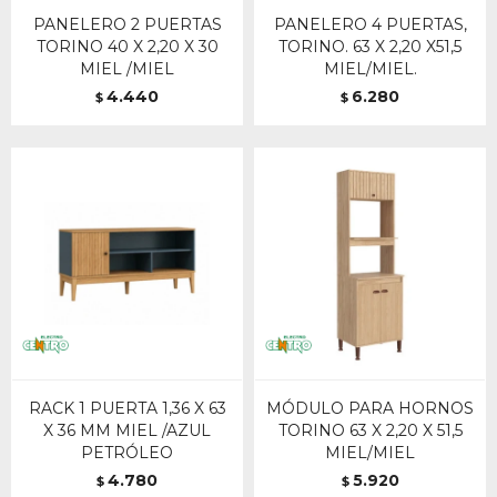
PANELERO 2 PUERTAS
PANELERO 4 PUERTAS,
TORINO 40 X 2,20 X 30
TORINO. 63 X 2,20 X51,5
MIEL /MIEL
MIEL/MIEL.
4.440
6.280
$
$
RACK 1 PUERTA 1,36 X 63
MÓDULO PARA HORNOS
X 36 MM MIEL /AZUL
TORINO 63 X 2,20 X 51,5
PETRÓLEO
MIEL/MIEL
4.780
5.920
$
$