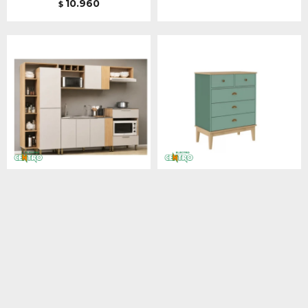
10.960
$
KIT COCINA LUIZA 2,53 X
COMODA COLONIAL 70 X
2,12 X 50,5 MIL OFF
90X 41 MIEL/VERDE
WHITE
OLIVA .
16.880
6.620
$
$