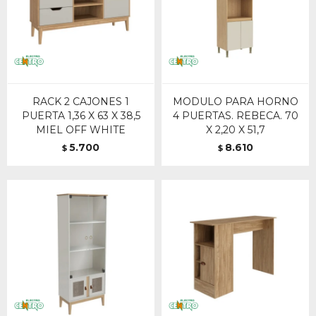
RACK 2 CAJONES 1
MODULO PARA HORNO
PUERTA 1,36 X 63 X 38,5
4 PUERTAS. REBECA. 70
MIEL OFF WHITE
X 2,20 X 51,7
5.700
8.610
$
$