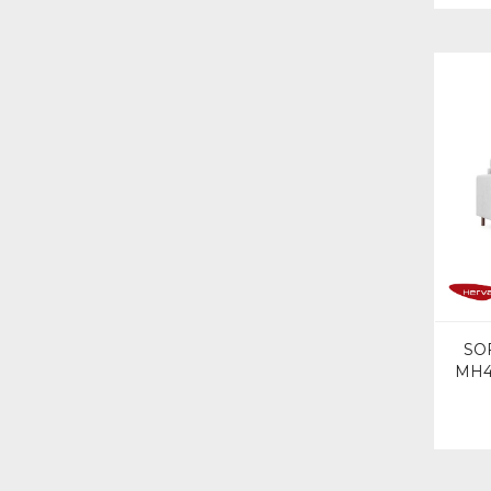
SO
MH4