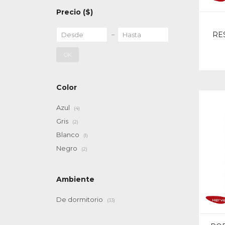
Precio
($)
RES
OK
Color
Azul
(4)
Gris
(2)
Blanco
(1)
Negro
(2)
Ambiente
De dormitorio
(33)