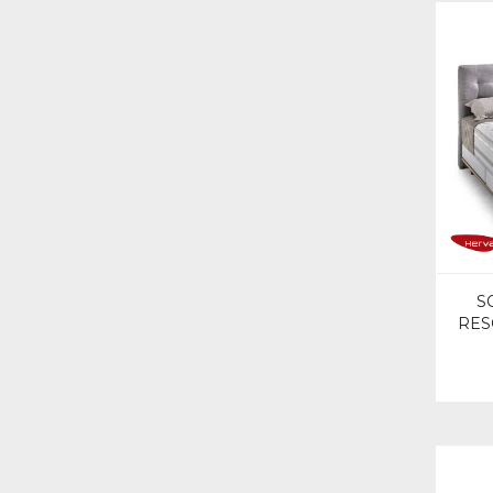
S
RES