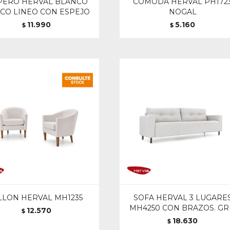
PERO HERVAL BLANCO
COMODA HERVAL PH172
ICO LINEO CON ESPEJO
NOGAL
11.990
5.160
$
$
LLON HERVAL MH1235
SOFA HERVAL 3 LUGARE
MH4250 CON BRAZOS. GR
12.570
$
18.630
$