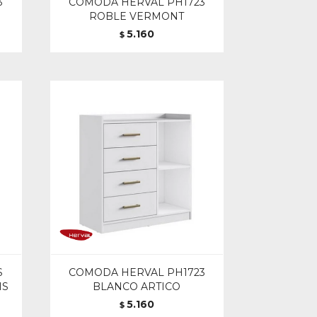
3
COMODA HERVAL PH1723
ROBLE VERMONT
5.160
$
S
COMODA HERVAL PH1723
IS
BLANCO ARTICO
5.160
$