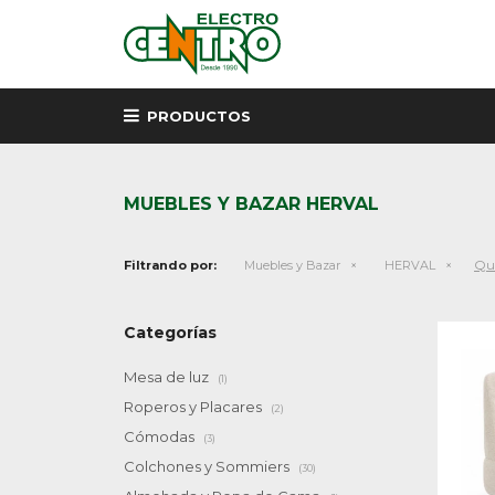
PRODUCTOS
MUEBLES Y BAZAR HERVAL
Qui
Filtrando por:
Muebles y Bazar
HERVAL
Categorías
Mesa de luz
(1)
Roperos y Placares
(2)
Cómodas
(3)
Colchones y Sommiers
(30)