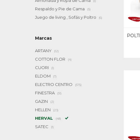
Almohada y Ropa de Cama
(1)
Respaldo y Pie de Cama
(5)
Juego de living , Sofás y Poltro
(6)
POLT
Marcas
ARTANY
(12)
COTTON FLOR
(4)
CUORI
(1)
ELDOM
(7)
ELECTRO CENTRO
(575)
FINESTRA
(51)
GAZIN
(2)
HELLEN
(23)
HERVAL
(48)
SATEC
(1)