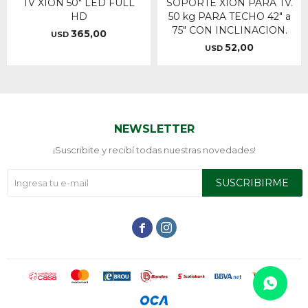
TV XION 50" LED FULL
SOPORTE XION PARA TV.
HD
50 kg PARA TECHO 42" a
75" CON INCLINACION.
365,00
USD
52,00
USD
NEWSLETTER
¡Suscribite y recibí todas nuestras novedades!
SUSCRIBIRME

