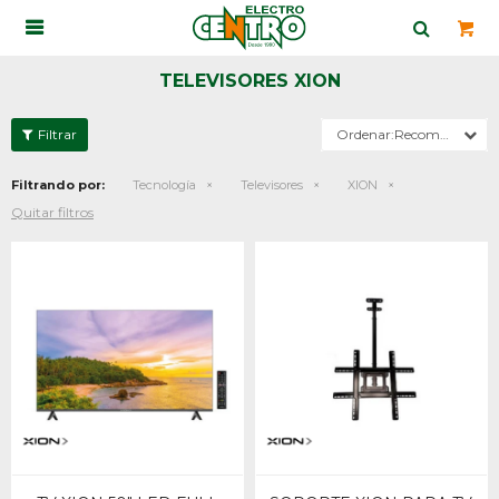

TELEVISORES XION
Recomendados
Filtrando por:
Tecnología
Televisores
XION
Quitar filtros