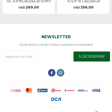
15C 6.9"8GB/256GB 50MP
15 6.9" 8 GB/256GB
269,00
356,00
USD
USD
NEWSLETTER
¡Suscribite y recibí todas nuestras novedades!
SUSCRIBIRME

