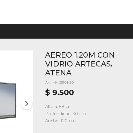
AEREO 1.20M CON
VIDRIO ARTECAS.
ATENA
MAC5101-50
$
9.500
Altura: 68 cm
Profundidad: 30 cm
Ancho: 120 cm