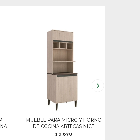
P
MUEBLE PARA MICRO Y HORNO
MODULO 
ENA
DE COCINA ARTECAS NICE
9.670
$