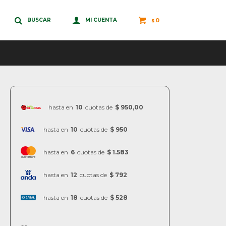
0
$
hasta en
10
cuotas de
$ 950,00
hasta en
10
cuotas de
$ 950
hasta en
6
cuotas de
$ 1.583
hasta en
12
cuotas de
$ 792
hasta en
18
cuotas de
$ 528