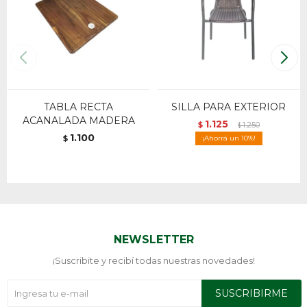
TABLA RECTA
SILLA PARA EXTERIOR
ACANALADA MADERA
1.125
$
1.250
$
1.100
$
10
NEWSLETTER
¡Suscribite y recibí todas nuestras novedades!
SUSCRIBIRME