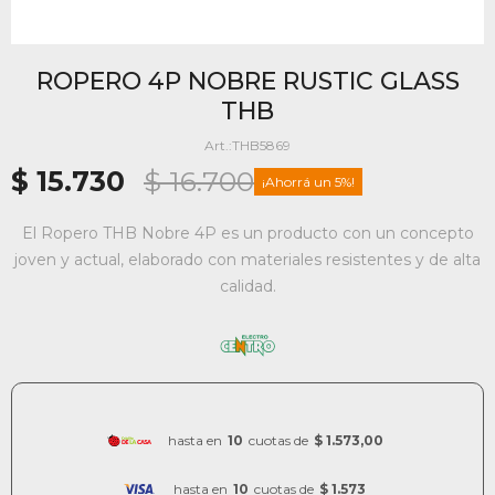
ROPERO 4P NOBRE RUSTIC GLASS
THB
THB5869
$
15.730
$
16.700
5
El Ropero THB Nobre 4P es un producto con un concepto
joven y actual, elaborado con materiales resistentes y de alta
calidad.
hasta en
10
cuotas de
$ 1.573,00
hasta en
10
cuotas de
$ 1.573