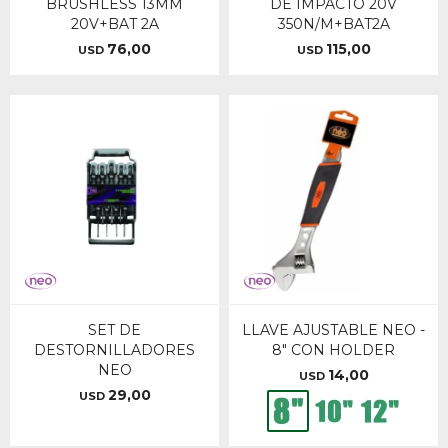
BRUSHLESS 13MM
DE IMPACTO 20V
20V+BAT 2A
350N/M+BAT2A
76,00
115,00
USD
USD
SET DE
LLAVE AJUSTABLE NEO -
DESTORNILLADORES
8" CON HOLDER
NEO
14,00
USD
29,00
USD