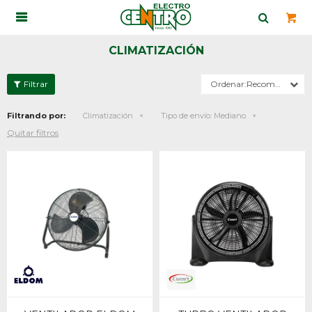

CLIMATIZACIÓN
Recomendados
Filtrando por:
Climatización
Tipo de envío:
Mediano
Quitar filtros