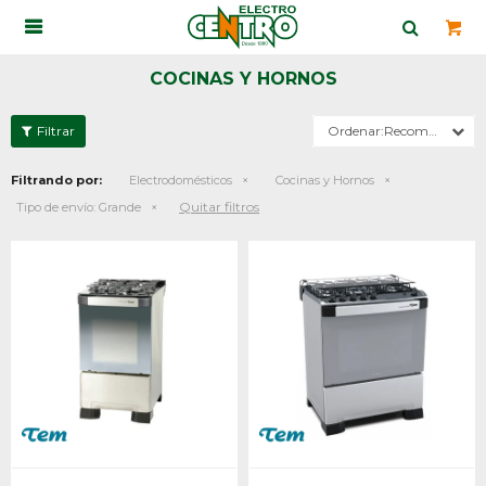

COCINAS Y HORNOS
Recomendados
Filtrando por:
Electrodomésticos
Cocinas y Hornos
Quitar filtros
Tipo de envío:
Grande