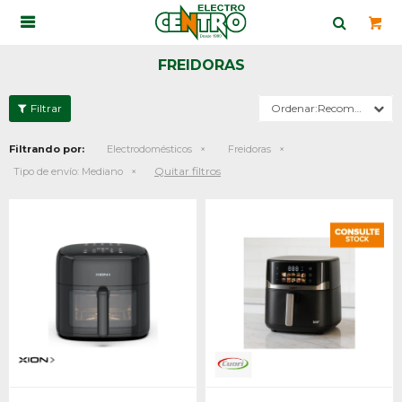

FREIDORAS
Recomendados
Filtrando por:
Electrodomésticos
Freidoras
Quitar filtros
Tipo de envío:
Mediano