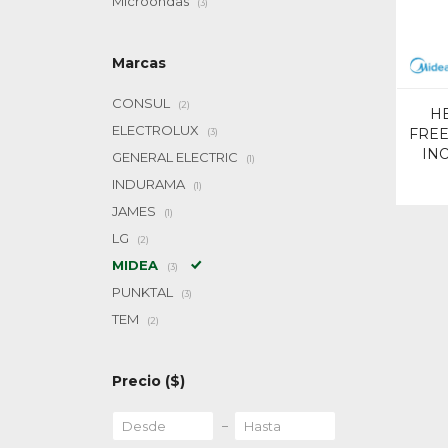
Microondas
(3)
Marcas
CONSUL
(2)
H
ELECTROLUX
FREE
(3)
IN
GENERAL ELECTRIC
(1)
INDURAMA
(1)
JAMES
(1)
LG
(2)
MIDEA
(3)
PUNKTAL
(3)
TEM
(2)
Precio
($)