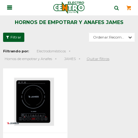

HORNOS DE EMPOTRAR Y ANAFES JAMES
Recomendados
Filtrando por:
Electrodomésticos
Quitar filtros
Hornos de empotrar y Anafes
JAMES