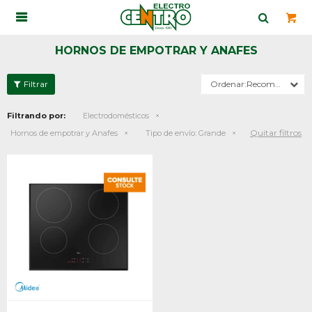

HORNOS DE EMPOTRAR Y ANAFES
Recomendados
Filtrando por:
Electrodomésticos
Quitar filtros
Hornos de empotrar y Anafes
Tipo de envío:
Grande