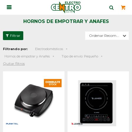

HORNOS DE EMPOTRAR Y ANAFES
Recomendados
Filtrando por:
Electrodomésticos
Hornos de empotrar y Anafes
Tipo de envío:
Pequeño
Quitar filtros