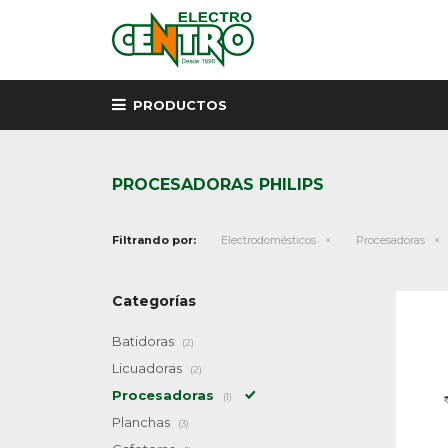
PRODUCTOS
PROCESADORAS PHILIPS
Filtrando por:
Electrodomésticos
Procesadoras
Categorías
Batidoras
(2)
Licuadoras
(2)
Procesadoras
(1)
Planchas
(3)