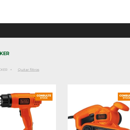
CKER
Quitar filtros
CKER