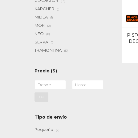
GLADIATOR
(14)
KARCHER
(1)
MIDEA
(1)
MOR
(2)
NEO
(10)
PIST
DEC
SERVA
(1)
TRAMONTINA
(10)
Precio
($)
OK
Tipo de envío
Pequeño
(2)