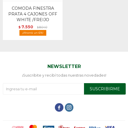
COMODA FINESTRA
PRATA 4 CAJONES OFF
WHITE /FREIJO
7.550
$
8.040
$
6
NEWSLETTER
¡Suscribite y recibí todas nuestras novedades!
SUSCRIBIRME

