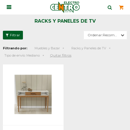

RACKS Y PANELES DE TV
Recomendados
Filtrando por:
Muebles y Bazar
Racks y Paneles de TV
Quitar filtros
Tipo de envío:
Mediano