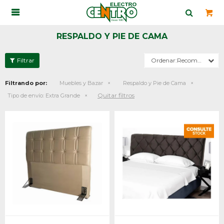

RESPALDO Y PIE DE CAMA
Recomendados
Filtrando por:
Muebles y Bazar
Respaldo y Pie de Cama
Quitar filtros
Tipo de envío:
Extra Grande