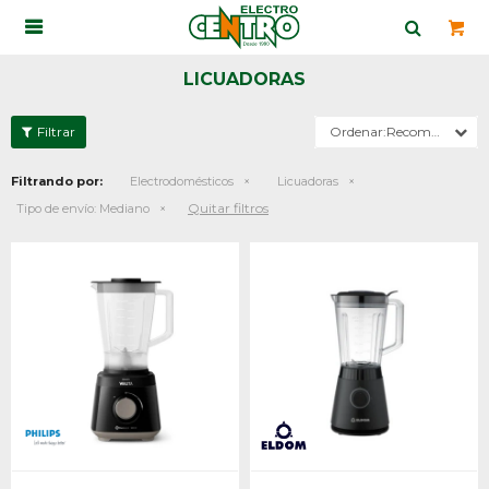

LICUADORAS
Recomendados
Filtrando por:
Electrodomésticos
Licuadoras
Quitar filtros
Tipo de envío:
Mediano