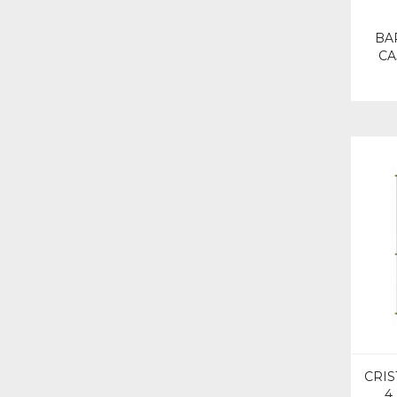
BA
CA
CRIS
4