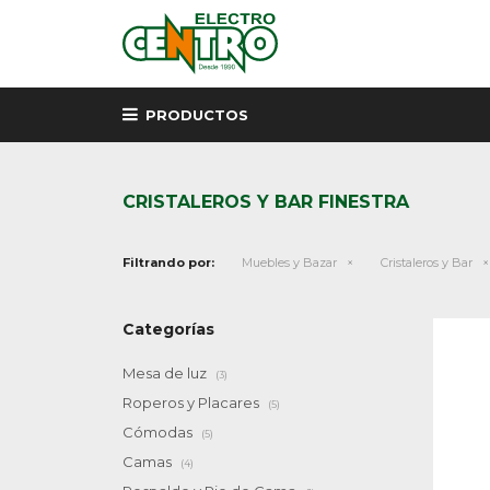
PRODUCTOS
CRISTALEROS Y BAR FINESTRA
Filtrando por:
Muebles y Bazar
Cristaleros y Bar
Categorías
Mesa de luz
(3)
Roperos y Placares
(5)
Cómodas
(5)
Camas
(4)