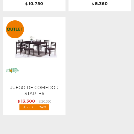
10.750
8.360
$
$
JUEGO DE COMEDOR
STAR 1+6
13.300
$
20.330
$
34