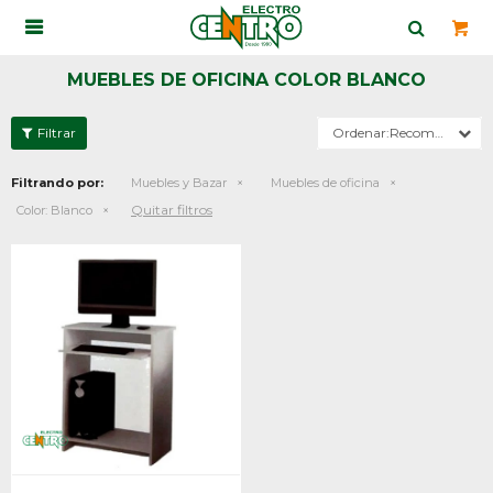

MUEBLES DE OFICINA COLOR BLANCO
Recomendados
Filtrando por:
Muebles y Bazar
Muebles de oficina
Quitar filtros
Color:
Blanco