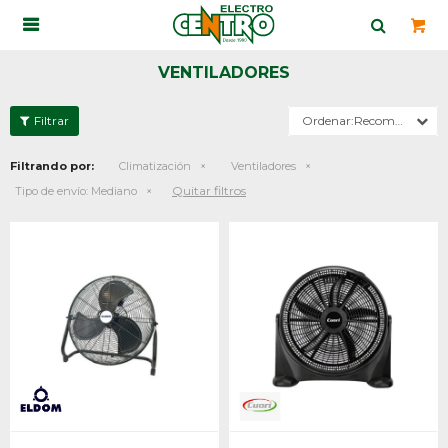

VENTILADORES
Recomendados
Filtrando por:
Climatización
Ventiladores
Quitar filtros
Tipo de envío:
Mediano