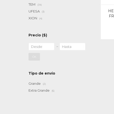
TEM
(34)
HE
UFESA
(3)
FR
XION
(4)
Precio
($)
OK
Tipo de envío
Grande
(2)
Extra Grande
(6)