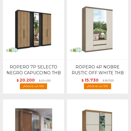
ROPERO 7P SELECTO
ROPERO 4P NOBRE
NEGRO CAPUCCINO THB
RUSTIC OFF WHITE THB
20.200
15.730
$
21.450
$
16.700
$
$
5
5