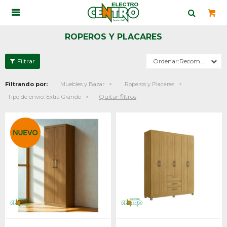

ROPEROS Y PLACARES
Recomendados
Filtrando por:
Muebles y Bazar
Roperos y Placares
Quitar filtros
Tipo de envío:
Extra Grande